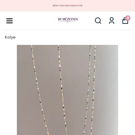
MÜZEYYEN YENİ KOLEKSİYON
0
Kolye