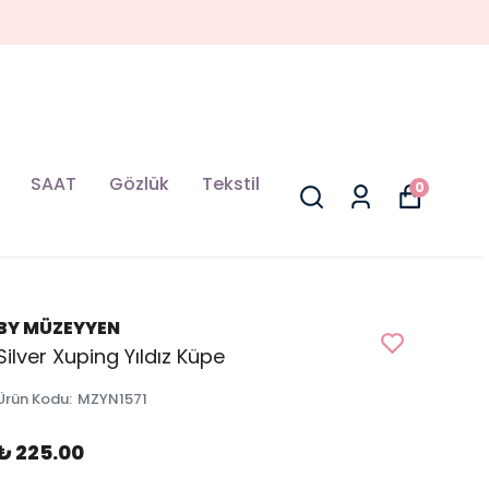
SAAT
Gözlük
Tekstil
0
BY MÜZEYYEN
Silver Xuping Yıldız Küpe
Ürün Kodu
:
MZYN1571
₺ 225.00