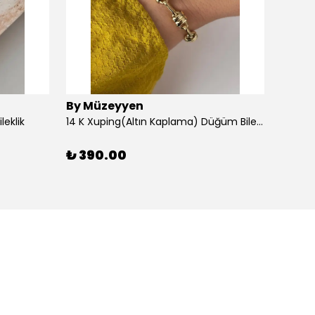
By Müzeyyen
By M
leklik
14 K Xuping(Altın Kaplama) Düğüm Bileklik
14K Al
₺ 390.00
₺ 30