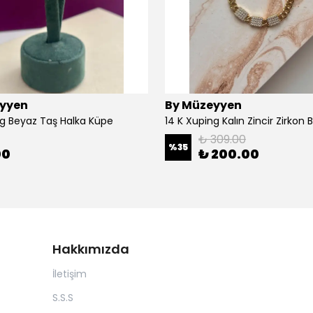
yyen
By Müzeyyen
ng Beyaz Taş Halka Küpe
14 K Xuping Kalın Zincir Zirkon Bi
₺ 309.00
%
35
00
₺ 200.00
Hakkımızda
İletişim
S.S.S