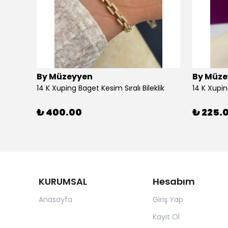
By Müzeyyen
By Müze
14K Altın Kaplama(Xuping) Parlak Plaka Halka Küpe
14 K Xuping Baget Kesim Sıralı Bileklik
14 K Xupi
₺ 400.00
₺ 225.
KURUMSAL
Hesabım
Anasayfa
Giriş Yap
Kayıt Ol